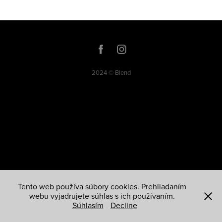
2024 ©
Blend
Tento web používa súbory cookies. Prehliadaním
webu vyjadrujete súhlas s ich používaním.
Súhlasím
Decline